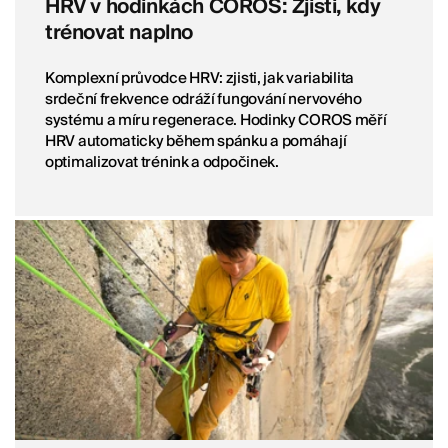
HRV v hodinkách COROS: Zjisti, kdy
trénovat naplno
Komplexní průvodce HRV: zjisti, jak variabilita
srdeční frekvence odráží fungování nervového
systému a míru regenerace. Hodinky COROS měří
HRV automaticky během spánku a pomáhají
optimalizovat trénink a odpočinek.