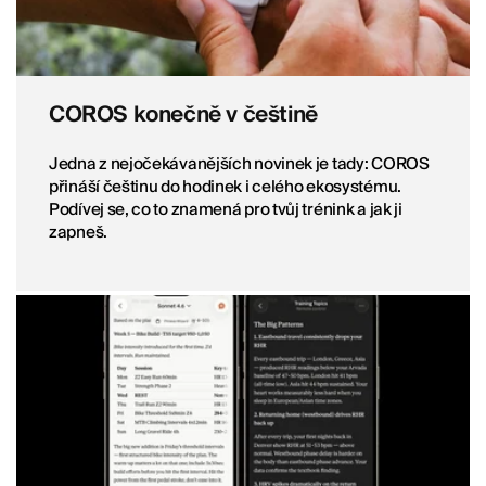
COROS konečně v češtině
Jedna z nejočekávanějších novinek je tady: COROS
přináší češtinu do hodinek i celého ekosystému.
Podívej se, co to znamená pro tvůj trénink a jak ji
zapneš.