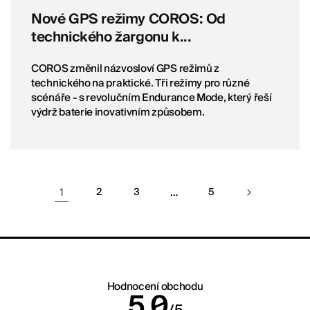
Nové GPS režimy COROS: Od
technického žargonu k...
COROS změnil názvosloví GPS režimů z
technického na praktické. Tři režimy pro různé
scénáře - s revolučním Endurance Mode, který řeší
výdrž baterie inovativním způsobem.
1
…
2
3
5
ralpu.cz
Hodnocení obchodu
Hodnocení:
5.0