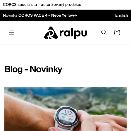
COROS specialista
·
autorizovaný prodejce
Přejít k obsahu
→
Novinka:
COROS PACE 4 – Neon Yellow
English
Košík
Blog - Novinky