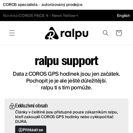
COROS specialista
·
autorizovaný prodejce
Přejít k obsahu
→
Novinka:
COROS PACE 4 – Ultraviolet
English
Košík
COROS návody, p
ralpu support
Data z COROS GPS hodinek jsou jen začátek.
Pochopit je je ale ještě důležitější.
ralpu ti s tím pomůže.
Znalostní základna pro uživatele COROS GPS hodinek PACE 4, NOMA
Exkluzivní obsah
Články v češtině jsou přístupné pouze zákazníkům ralpu,
kteří zakoupili COROS GPS hodinky nebo cyklopočítač
DURA.
Přihlásit se