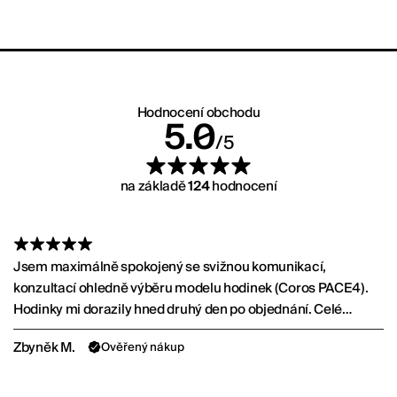
ralpu.cz
Hodnocení obchodu
Hodnocení:
5.0
/5
na základě
124
hodnocení
Jsem maximálně spokojený se svižnou komunikací,
konzultací ohledně výběru modelu hodinek (Coros PACE4).
Hodinky mi dorazily hned druhý den po objednání. Celé
skvělé!
Zbyněk M.
Ověřený nákup