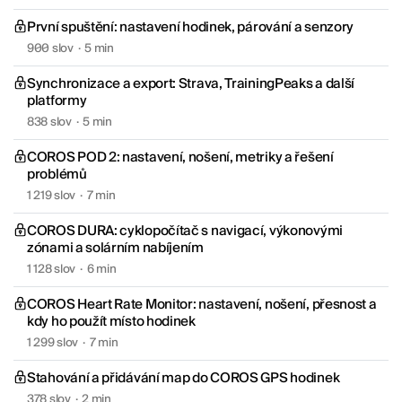
První spuštění: nastavení hodinek, párování a senzory
900 slov
·
5 min
Synchronizace a export: Strava, TrainingPeaks a další
platformy
838 slov
·
5 min
COROS POD 2: nastavení, nošení, metriky a řešení
problémů
1 219 slov
·
7 min
COROS DURA: cyklopočítač s navigací, výkonovými
zónami a solárním nabíjením
1 128 slov
·
6 min
COROS Heart Rate Monitor: nastavení, nošení, přesnost a
kdy ho použít místo hodinek
1 299 slov
·
7 min
Stahování a přidávání map do COROS GPS hodinek
378 slov
·
2 min