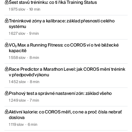
Šest stavů tréninku: co ti říká Training Status
1 975 slov
·
10 min
Tréninkové zóny a kalibrace: základ přesnosti celého
systému
1 627 slov
·
9 min
VO₂ Max a Running Fitness: co COROS ví o tvé běžecké
kapacitě
1 558 slov
·
8 min
Race Predictor a Marathon Level: jak COROS mění trénink
v předpověď výkonu
1 452 slov
·
8 min
Prahový test a správné nastavení zón: základ všeho
1 249 slov
·
7 min
Aktivní kalorie: co COROS měří, co ne a proč čísla nebrať
doslova
1 119 slov
·
6 min