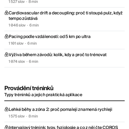
1 527 slov
·
8 min
Cardiovascular drift a decoupling: proč ti stoupá pulz, když
tempo zůstává
1 046 slov
·
6 min
Pacing podle vzdálenosti: od 5 km po ultra
1 101 slov
·
6 min
Výživa během závodů: kolik, kdy a proč to trénovat
1 074 slov
·
6 min
Provádění tréninků
Typy tréninků a jejich praktická aplikace
Lehké běhy a zóna 2: proč pomaleji znamená rychleji
1 575 slov
·
8 min
Intervalový trénink: typy, fyziologie a co z něj čte COROS