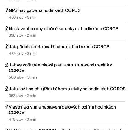
GPS navigace na hodinkách COROS
468 slov
·
3 min
Nastavení polohy otočné korunky na hodinkách COROS
398 slov
·
2 min
Jak přidat a přehrávat hudbu na hodinkách COROS
439 slov
·
3 min
Jak vytvořit tréninkový plán a strukturovaný trénink v
COROS
500 slov
·
3 min
Jak uložit polohu (Pin) během aktivity na hodinkách COROS
383 slov
·
2 min
Vlastní aktivita a nastavení datových polí na hodinkách
COROS
475 slov
·
3 min