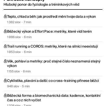
Hluboký ponor do fyziologie a tréninkových věd
Teplo, chlad a běh: jak prostředí mění tvoje data a výkon
1 382 slov
·
7 min
Běžecký výkon a Effort Pace: metriky, které vidí terén
1 086 slov
·
6 min
Trail running a COROS: metriky, které na silnici neexistují
1 053 slov
·
6 min
Věk, pohlaví a metriky: proč stejné číslo neznamená stejný
výkon
1 155 slov
·
6 min
Cyklistika, plavání a další: co cross-training přinese běžci
948 slov
·
5 min
Běžecká forma a biomechanická data: kadence, kontaktní
čas a co z nich vyčíst
1 326 slov
·
7 min