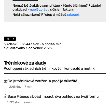
Nemáš ještě aktivovaný přístup k těmto článkům? Požádej
o aktivaci –
napiš zprávu
s číslem faktury.
Nejsi zákazníkem? Přístup si můžeš
zakoupit
.
INDEX
58
článků
·
65 447
slov
·
5 hod 55 min
aktualizováno 7. července 2026
Tréninkové základy
Pochopení základních tréninkových konceptů a metrik
Co je tréninkové zatížení a proč je důležité
1 328 slov
·
7 min
Base Fitness a Load Impact: dva pohledy na tvoji formu
1 712 slov
·
9 min