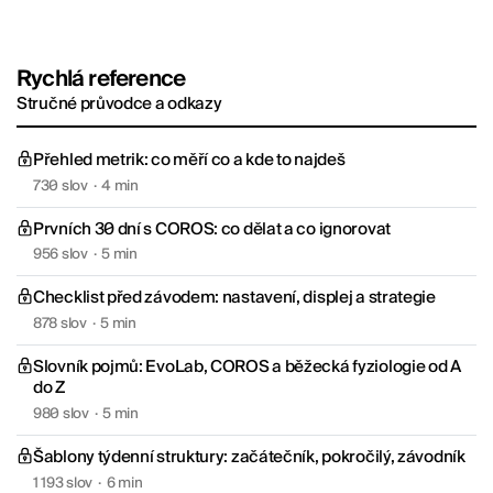
Rychlá reference
Stručné průvodce a odkazy
Přehled metrik: co měří co a kde to najdeš
730 slov
·
4 min
Prvních 30 dní s COROS: co dělat a co ignorovat
956 slov
·
5 min
Checklist před závodem: nastavení, displej a strategie
878 slov
·
5 min
Slovník pojmů: EvoLab, COROS a běžecká fyziologie od A
do Z
980 slov
·
5 min
Šablony týdenní struktury: začátečník, pokročilý, závodník
1 193 slov
·
6 min