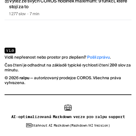
Vytěž ze svých COROS hodinek maximum: 9 funkcí, které
stojí za to
1 277 slov
·
7 min
1.0
V
Vidíš nepřesnost nebo prostor pro zlepšení?
Pošli zprávu
.
Čas čtení je odhadnut na základě typické rychlosti čtení 200 slov za
minutu.
©
2026
ralpu
— autorizovaný prodejce COROS. Všechna práva
vyhrazena.
AI-optimalizovaná Markdown verze pro ralpu support
Stáhnout AI Markdown
(Markdown/AI Version)