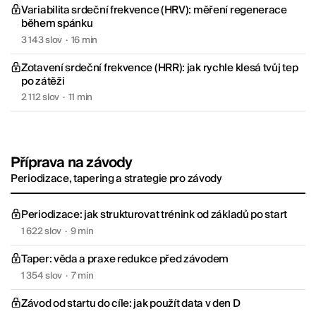
Variabilita srdeční frekvence (HRV): měření regenerace
během spánku
3 143 slov
·
16 min
Zotavení srdeční frekvence (HRR): jak rychle klesá tvůj tep
po zátěži
2 112 slov
·
11 min
Příprava na závody
Periodizace, tapering a strategie pro závody
Periodizace: jak strukturovat trénink od základů po start
1 622 slov
·
9 min
Taper: věda a praxe redukce před závodem
1 354 slov
·
7 min
Závod od startu do cíle: jak použít data v den D