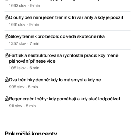
1 663 slov
·
9 min
Dlouhý běh není jeden trénink: tři varianty a kdy je použít
1 661 slov
·
9 min
Silový trénink pro běžce: co věda skutečně říká
1 257 slov
·
7 min
Fartlek a nestrukturovaná rychlostní práce: kdy méně
plánování přinese více
1 051 slov
·
6 min
Dva tréninky denně: kdy to má smysl a kdy ne
905 slov
·
5 min
Regenerační běhy: kdy pomáhají a kdy stačí odpočívat
911 slov
·
5 min
Pokročilé koncepty