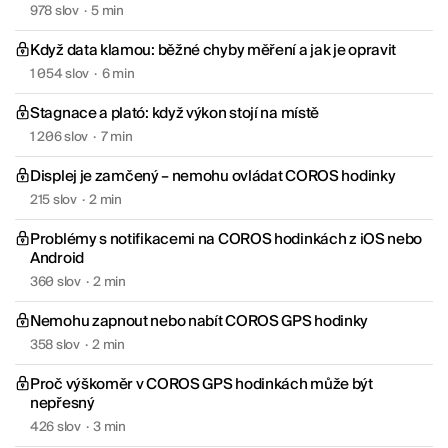
978 slov
·
5 min
Když data klamou: běžné chyby měření a jak je opravit
1 054 slov
·
6 min
Stagnace a plató: když výkon stojí na místě
1 206 slov
·
7 min
Displej je zamčený – nemohu ovládat COROS hodinky
215 slov
·
2 min
Problémy s notifikacemi na COROS hodinkách z iOS nebo
Android
360 slov
·
2 min
Nemohu zapnout nebo nabít COROS GPS hodinky
358 slov
·
2 min
Proč výškoměr v COROS GPS hodinkách může být
nepřesný
426 slov
·
3 min