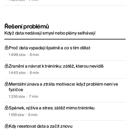
Řešení problémů
Když data nedávají smysl nebo plány selhávají
Proč data vypadají špatně a co s tím dělat
1 490 slov
·
8 min
Zranění a návrat k tréninku: zátěž, kterou nevidíš
1 445 slov
·
8 min
Mentální únava a ztráta motivace: když problém není ve
fyzičce
1 336 slov
·
7 min
Spánek, výživa a stres: zátěž mimo tréninku
1 168 slov
·
6 min
Kdy resetovat data a začít znovu