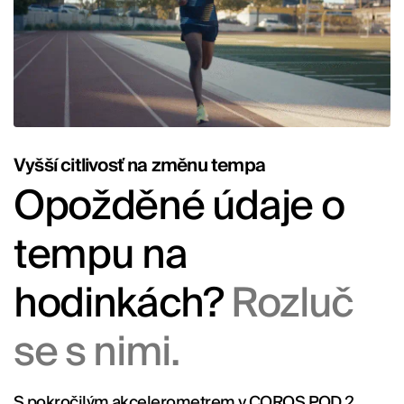
Vyšší citlivosť na změnu tempa
Opožděné údaje o
tempu na
hodinkách?
Rozluč
se s nimi.
S pokročilým akcelerometrem v COROS POD 2