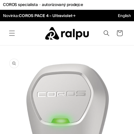
COROS specialista
·
autorizovaný prodejce
Přejít k obsahu
→
Novinka:
COROS PACE 4 – Ultraviolet
English
Košík
 na informace o produktu