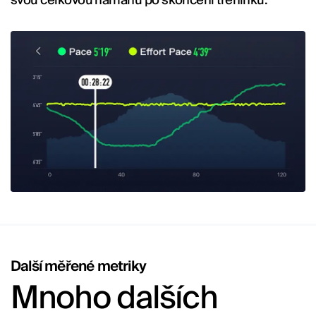
svou celkovou námahu po skončení tréninku.
Další měřené metriky
Mnoho dalších