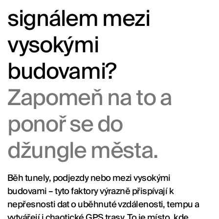
signálem mezi
vysokými
budovami?
Zapomeň na to a
ponoř se do
džungle města.
Běh tunely, podjezdy nebo mezi vysokými
budovami – tyto faktory výrazně přispívají k
nepřesnosti dat o uběhnuté vzdálenosti, tempu a
vytvářejí i chaotické GPS trasy. To je místo, kde