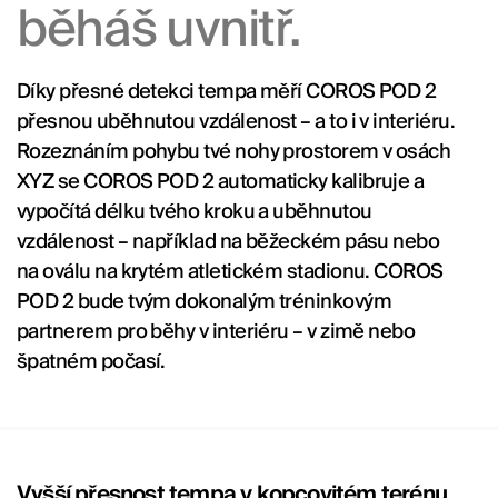
běháš uvnitř.
Díky přesné detekci tempa měří COROS POD 2
přesnou uběhnutou vzdálenost – a to i v interiéru.
Rozeznáním pohybu tvé nohy prostorem v osách
XYZ se COROS POD 2 automaticky kalibruje a
vypočítá délku tvého kroku a uběhnutou
vzdálenost – například na běžeckém pásu nebo
na oválu na krytém atletickém stadionu. COROS
POD 2 bude tvým dokonalým tréninkovým
partnerem pro běhy v interiéru – v zimě nebo
špatném počasí.
Vyšší přesnost tempa v kopcovitém terénu