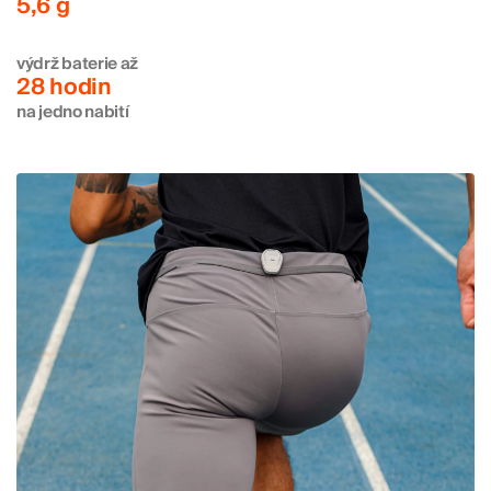
5,6 g
výdrž baterie až
28 hodin
na jedno nabití