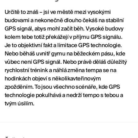
Určitě to znáš – jsi ve městě mezi vysokými
budovami a nekonečně dlouho čekáš na stabilní
GPS signál, abys mohl začít běh. Vysoké budovy
kolem tebe totiž překážejí v příjmu GPS signálu.
Je to objektivní fakt a limitace GPS technologie.
Nebo běháš uvnitř gymu na běžeckém pásu, kde
vůbec není GPS signál. Nebo právě děláš důležitý
rychlostní trénink a náhlá změna tempa se na
hodinkách objeví s několikavteřinovým
zpožděním. To jsou všechno scénáře, kde GPS
technologie pokulhává a nedrží tempo s tebou a
tvým úsilím.