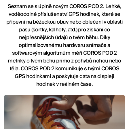
Seznam se s úplně novým COROS POD 2. Lehké,
voděodolné příslušenství GPS hodinek, které se
připevní na běžeckou obuv nebo oblečení v oblasti
pasu (šortky, kalhoty, atd.) pro získání co
nejpřesnějších údajů o tvém běhu. Díky
optimalizovanému hardwaru snímače a
softwarovým algoritmům měří COROS POD 2
metriky o tvém běhu přímo z pohybů nohou nebo
těla. COROS POD 2 komunikuje s tvými COROS
GPS hodinkami a poskytuje data na displeji
hodinek v reálném čase.