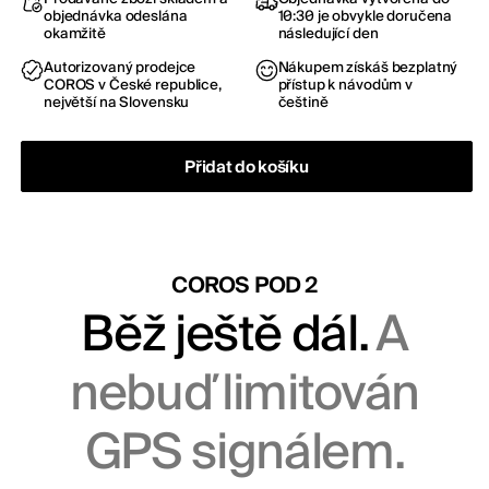
objednávka odeslána
10:30 je obvykle doručena
okamžitě
následující den
Autorizovaný prodejce
Nákupem získáš bezplatný
COROS v České republice,
přístup k návodům v
největší na Slovensku
češtině
Přidat do košíku
COROS POD 2
Běž ještě dál.
A
nebuď limitován
GPS signálem.