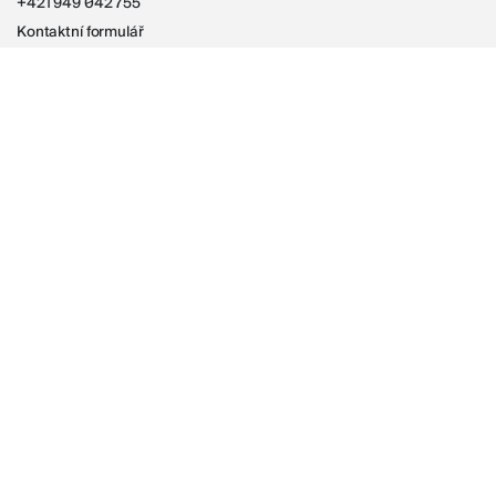
+421 949 042 755
Kontaktní formulář
Instagram
Informace
O e-shopu ralpu
Doprava
Možnosti platby
Vrácení zboží
Obchodní podmínky
Zpracování osobních údajů
Česká republika – čeština – CZK
→
ralpu.cz
Slovensko – slovenčina – EUR
→
ralpu.sk
Europe – English – EUR
→
ralpu.sk/en-eu