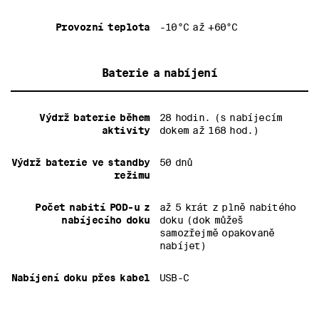
Provozní teplota
-10°C až +60°C
Baterie a nabíjení
Výdrž baterie během
28 hodin. (s nabíjecím
aktivity
dokem až 168 hod.)
Výdrž baterie ve standby
50 dnů
režimu
Počet nabití POD-u z
až 5 krát z plně nabitého
nabíjecího doku
doku (dok můžeš
samozřejmě opakovaně
nabíjet)
Nabíjení doku přes kabel
USB-C