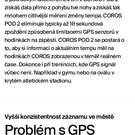
získáš data přímo z pohybu tvé nohy a získáš tak
mnohem citlivější měření změny tempa. COROS
POD 2 eliminuje typicky až 10 sekundová
zpoždění způsobená limitacemi GPS senzorů v
hodinkách na zápěstí. COROS POD 2 se postará o
to, aby si informaci o aktuálním tempu měl na
hodinkách COROS zobrazenou v téměř reálném
čase. Dokonce i při trénincích, kde GPS signál
vůbec není. Například v gymu nebo na oválu v
krytém atletickém stadionu.
Vyšší konzistentnost záznamu ve městě
Problém s GPS