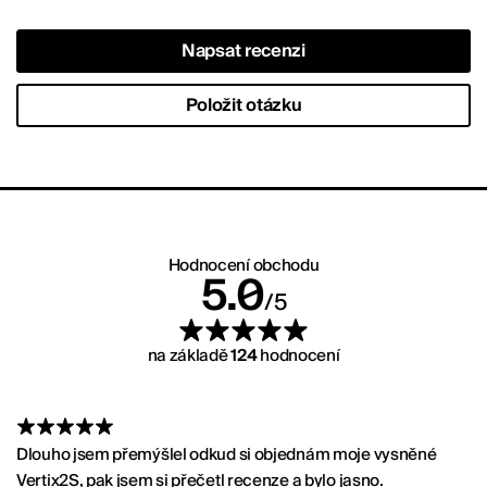
Napsat recenzi
Položit otázku
ralpu.cz
Hodnocení obchodu
Hodnocení:
5.0
/5
na základě
124
hodnocení
Dlouho jsem přemýšlel odkud si objednám moje vysněné
Vertix2S, pak jsem si přečetl recenze a bylo jasno.