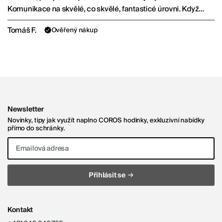
Komunikace na skvělé, co skvělé, fantasticé úrovni. Když
budu, kupovat produkt, který mají v nabídce, tak zase jen od
Tomáš F.
Ověřený nákup
nich.
Newsletter
Novinky, tipy jak využít naplno COROS hodinky, exkluzivní nabídky
přímo do schránky.
Emailová adresa
→
Přihlásit se
Kontakt