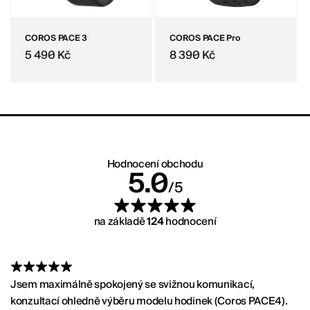
COROS PACE 3
COROS PACE Pro
Běžná cena
Běžná cena
5 490 Kč
8 390 Kč
ralpu.cz
Hodnocení obchodu
Hodnocení:
5.0
/5
na základě
124
hodnocení
Jsem maximálně spokojený se svižnou komunikací,
konzultací ohledně výběru modelu hodinek (Coros PACE4).