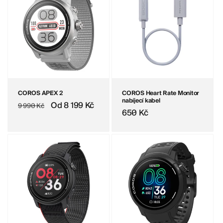
COROS APEX 2
COROS Heart Rate Monitor
nabíjecí kabel
Běžná cena
Výprodejová cena
Od 8 199 Kč
9 990 Kč
Běžná cena
650 Kč