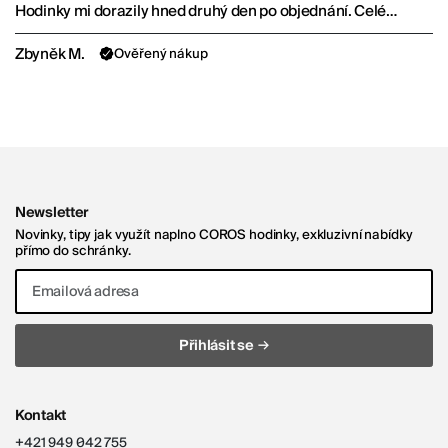
Hodinky mi dorazily hned druhý den po objednání. Celé
skvělé!
Zbyněk M.
Ověřený nákup
Newsletter
Novinky, tipy jak využít naplno COROS hodinky, exkluzivní nabídky
přímo do schránky.
Emailová adresa
→
Přihlásit se
Kontakt
+421 949 042 755