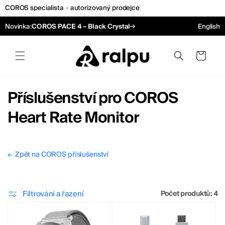
COROS specialista
·
autorizovaný prodejce
Přejít k obsahu
→
Novinka:
COROS PACE 4 – Black Crystal
English
Košík
Kolekce:
Příslušenství pro COROS
Heart Rate Monitor
Zpět na COROS příslušenství
←
Filtrování a řazení
Počet produktů: 4